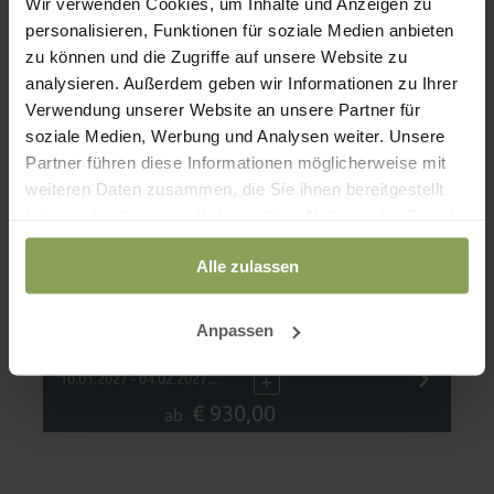
Wir verwenden Cookies, um Inhalte und Anzeigen zu
personalisieren, Funktionen für soziale Medien anbieten
zu können und die Zugriffe auf unsere Website zu
analysieren. Außerdem geben wir Informationen zu Ihrer
Verwendung unserer Website an unsere Partner für
soziale Medien, Werbung und Analysen weiter. Unsere
Partner führen diese Informationen möglicherweise mit
Erstes Reiterglück - Classic
weiteren Daten zusammen, die Sie ihnen bereitgestellt
haben oder die sie im Rahmen Ihrer Nutzung der Dienste
All-Incl. Premium für die ganze Familie und Pony-
gesammelt haben.
Reiten für Ihr Kind | inkl. 2 x Ponyreiten im Wert
Alle zulassen
von 34 € | ab 3 Jahren geeignet
Anpassen
14.09.2026 - 01.10.2026
08.11.2026 - 13.12.2026
+
10.01.2027 - 04.02.2027...
€ 930,00
ab