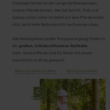
Für Kids & Teens
Kosmetik & Beauty
Einsteiger lernen an der Longe die Bewegungen
Gutscheine schenken
Wohnen als Familie
Animation für die ganze Familie
unserer Pferde kennen. Wer bei Schritt, Trab und
Peelings, Packungen & Bäder
Massagen
Galopp schon sicher im Sattel auf dem Pferderücken
Zimmer aussuchen & buchen
Outdoor Erlebniswelt
Wellness für Familien
Wellnesspakete
Schöne Hände & Füße
sitzt, lernt beim Reitunterricht noch einiges dazu.
Familienurlaub in Süddeutschland
Wellness für Tagesgäste
Familienangebote
Alle Reitangebote (außer Ponyspaziergang) finden in
Tageswellness
Abendwellness
der
großen, lichtdurchfluteten Reithalle
statt. Unsere Pferde sind für Reiter mit einem
Wellnessangebote
Gewicht bis zu 85 kg geeignet.
Reitprogramm ansehen
Reiterpauschalen