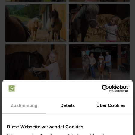
Aktuelle Reiterpauschalen
Zustimmung
Details
Über Cookies
Diese Webseite verwendet Cookies
ab 4 Nächte