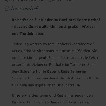
Familienwelt
Schreinerhof
All-inclusive Premium
ZIMMER & ANGEBOTE
Reiterferien für Kinder im Familotel Schreinerhof
- davon träumen alle kleinen & großen Pferde-
FAMILIENERLEBNIS
Zimmer & Suiten
und Tierliebhaber.
WASSERWELTEN
Zimmer- & Preisübersicht
Kinderpreise
Babywelt
Jeden Tag warten im Familienhotel Schreinerhof
Anfrage stellen
Online buchen
neue tierische Abenteuer mit unseren Pferden. Sie
WELLNESS & SPA
Baby 1&1
Babybetreuung
Wohnen mit Baby
Indoor
und Ihre Kinder genießen im Reiterurlaub die Zeit in
Urlaubsangebote
Wellness mit Baby
unserer hoteleigenen Reithalle im Turniermaß auf
Wasserpark
Hallenbad
Wellenbad
Wellness für Eltern
dem Schreinerhof in Bayern. Reiterferien im
Übersicht aller Angebote
Last Minute Angebote
Kinderwelt
Babyschwimmbecken
Schwimmkurs für Kinder
Saunen
Ruhe & Entspannung
Familiensauna
Schreinerhof machen den Aufenthalt für Ihre Kinder
Urlaub mit Oma & Opa
Singleurlaub mit Kind
Kinder 1&1
Kinderbetreuung
Wohnen mit Kindern
zu einem unvergesslichen Urlaubstraum.
Outdoor
Adults only - Infinity-Pool
Wissenswertes
Betreuung besonderer Kinder
Neues für Kids
Unsere Pferdepfleger und Reitlehrer zeigen den
Aussenpool
Natursee
Spa-Anwendungen
Kindern den richtigen Umgang mit den Tieren.
All-inclusive Premium
Gut zu Wissen
Familienwelt