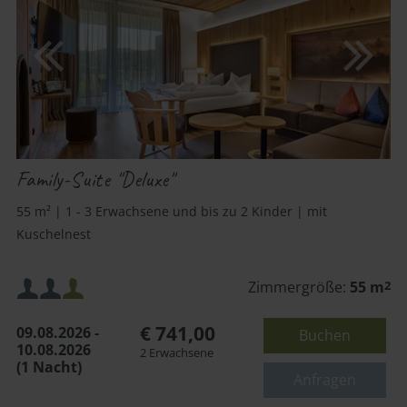
Family-Suite "Deluxe"
55 m² | 1 - 3 Erwachsene und bis zu 2 Kinder | mit
Kuschelnest
Mindestbelegung:
Zimmergröße:
55 m
2
€ 741,00
09.08.2026 -
Buchen
Maximalbelegung:
10.08.2026
2 Erwachsene
(1 Nacht)
oder
Anfragen