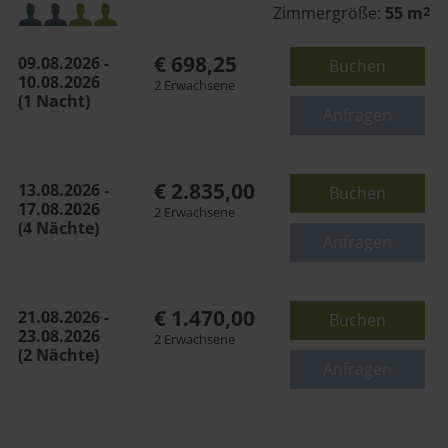
Mindestbelegung:
Zimmergröße:
55 m
2
€ 698,25
09.08.2026 -
Buchen
Maximalbelegung:
10.08.2026
2 Erwachsene
(1 Nacht)
oder
Anfragen
€ 2.835,00
13.08.2026 -
Buchen
17.08.2026
2 Erwachsene
(4 Nächte)
Anfragen
€ 1.470,00
21.08.2026 -
Buchen
23.08.2026
2 Erwachsene
(2 Nächte)
Anfragen