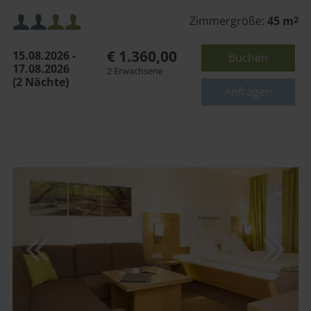
Mindestbelegung:
Zimmergröße:
45 m
2
€ 1.360,00
15.08.2026 -
Buchen
Maximalbelegung:
17.08.2026
2 Erwachsene
(2 Nächte)
oder
Anfragen