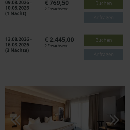
€ 769,50
09.08.2026 -
Buchen
Maximalbelegung:
10.08.2026
2 Erwachsene
(1 Nacht)
oder
Anfragen
€ 2.445,00
13.08.2026 -
Buchen
16.08.2026
2 Erwachsene
(3 Nächte)
Anfragen