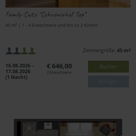
Family-Suite "Schreinerhof Top“
45 m² | 1 - 4 Erwachsene und bis zu 2 Kinder
Mindestbelegung:
Zimmergröße:
45 m
2
€ 646,00
16.08.2026 -
Buchen
Maximalbelegung:
17.08.2026
2 Erwachsene
(1 Nacht)
oder
Anfragen