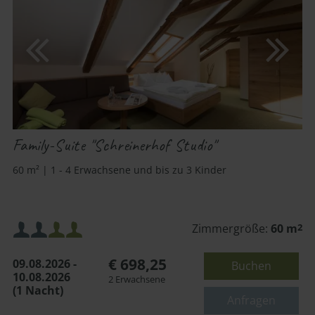
Family-Suite "Schreinerhof Studio"
60 m² | 1 - 4 Erwachsene und bis zu 3 Kinder
Mindestbelegung:
Zimmergröße:
60 m
2
€ 698,25
09.08.2026 -
Buchen
Maximalbelegung:
10.08.2026
2 Erwachsene
(1 Nacht)
oder
Anfragen