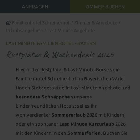
Familienwelt
Gutscheine schenken
All-inclusive Premium
Zimmer aussuchen & buchen
Familienhotel Schreinerhof
Zimmer & Angebote
Urlaubsangebote
Last Minute Angebote
FAMILIENERLEBNIS
LAST MINUTE FAMILIENHOTEL - BAYERN
Restplätze & Wochendeals 2026
WASSERWELTEN
Babywelt
Hier in der Restplatz- & Last-Minute-Börse vom
WELLNESS & SPA
Baby 1&1
Babybetreuung
Wohnen mit Baby
Indoor
Familienhotel Schreinerhof im Bayerischen Wald
Wellness mit Baby
Wasserpark
Hallenbad
Wellenbad
finden Sie tagesaktuelle Last Minute Angebote und
Wellness für Eltern
besondere Schnäppchen
unseres
Kinderwelt
Babyschwimmbecken
Schwimmkurs für Kinder
Saunen
Ruhe & Entspannung
Familiensauna
kinderfreundlichen Hotels: sei es Ihr
Kinder 1&1
Kinderbetreuung
Wohnen mit Kindern
Outdoor
Adults only - Infinity-Pool
wohlverdienter
Sommerurlaub
2026 mit Kindern
Betreuung besonderer Kinder
Neues für Kids
oder ein spontaner
Last Minute Kurzurlaub
2026
Aussenpool
Natursee
Spa-Anwendungen
mit den Kindern in den
Sommerferien
. Buchen Sie
Familienwelt