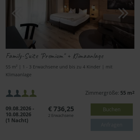
Family-Suite "Premium" + Klimaanlage
55 m² | 1 - 3 Erwachsene und bis zu 4 Kinder | mit
Klimaanlage
Mindestbelegung:
Zimmergröße:
55 m
2
€ 736,25
09.08.2026 -
Buchen
Maximalbelegung:
10.08.2026
2 Erwachsene
(1 Nacht)
oder
Anfragen