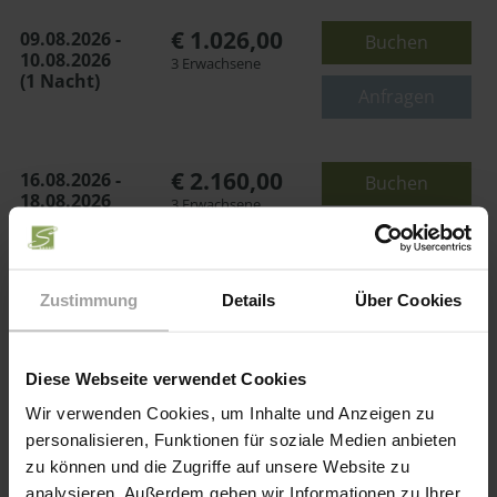
oder
€ 1.026,00
09.08.2026 -
Buchen
Maximalbelegung:
10.08.2026
3 Erwachsene
(1 Nacht)
oder
Anfragen
€ 2.160,00
16.08.2026 -
Buchen
18.08.2026
3 Erwachsene
(2 Nächte)
Anfragen
Zustimmung
Details
Über Cookies
€ 4.200,00
19.08.2026 -
Buchen
23.08.2026
3 Erwachsene
(4 Nächte)
Anfragen
Diese Webseite verwendet Cookies
Wir verwenden Cookies, um Inhalte und Anzeigen zu
personalisieren, Funktionen für soziale Medien anbieten
zu können und die Zugriffe auf unsere Website zu
analysieren. Außerdem geben wir Informationen zu Ihrer