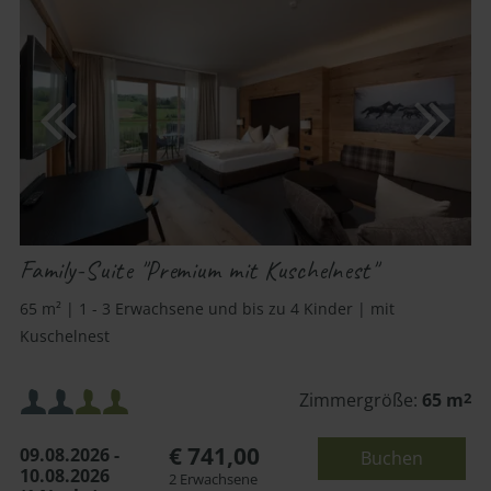
Family-Suite "Premium mit Kuschelnest"
65 m² | 1 - 3 Erwachsene und bis zu 4 Kinder | mit
Kuschelnest
Mindestbelegung:
Zimmergröße:
65 m
2
€ 741,00
09.08.2026 -
Buchen
Maximalbelegung:
10.08.2026
2 Erwachsene