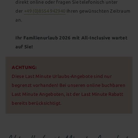
direkt online oder fragen Sie telefonisch unter
Für Kids & Teens
Kosmetik & Beauty
der
+49 (0)8554 942940
Ihren gewünschten Zeitraum
Wohnen als Familie
Animation für die ganze Familie
Peelings, Packungen & Bäder
Massagen
an.
Outdoor Erlebniswelt
Wellness für Familien
Wellnesspakete
Schöne Hände & Füße
Ihr Familienurlaub 2026 mit All-Inclusive wartet
Familienurlaub in Süddeutschland
Wellness für Tagesgäste
auf Sie!
Familienangebote
Tageswellness
Abendwellness
ACHTUNG:
Wellnessangebote
Diese Last Minute Urlaubs-Angebote sind nur
begrenzt vorhanden! Bei unseren online buchbaren
Last Minute Angeboten, ist der Last Minute Rabatt
bereits berücksichtigt.