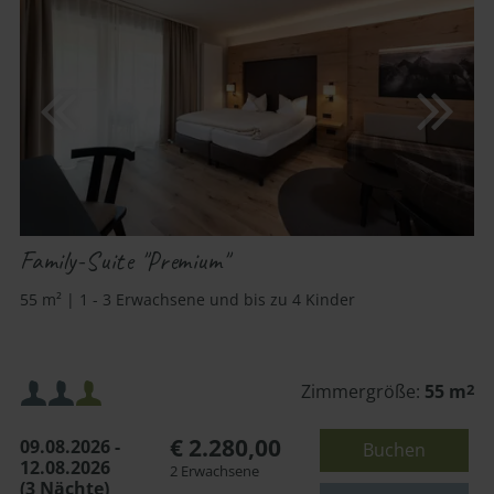
Family-Suite "Premium"
55 m² | 1 - 3 Erwachsene und bis zu 4 Kinder
Mindestbelegung:
Zimmergröße:
55 m
2
€ 2.280,00
09.08.2026 -
Buchen
Maximalbelegung:
12.08.2026
2 Erwachsene
(3 Nächte)
oder