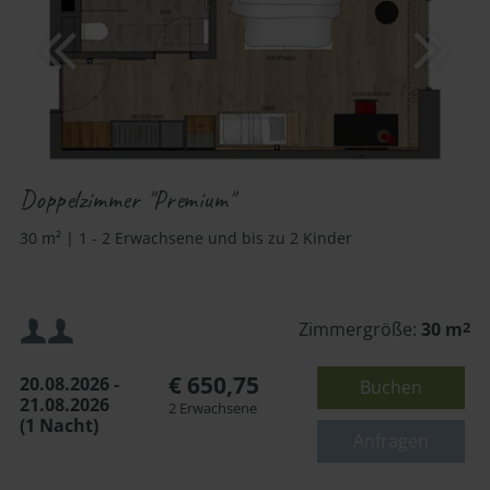
Doppelzimmer "Premium"
30 m² | 1 - 2 Erwachsene und bis zu 2 Kinder
Mindestbelegung:
Zimmergröße:
30 m
2
€ 650,75
20.08.2026 -
Buchen
Maximalbelegung:
21.08.2026
2 Erwachsene
(1 Nacht)
oder
Anfragen