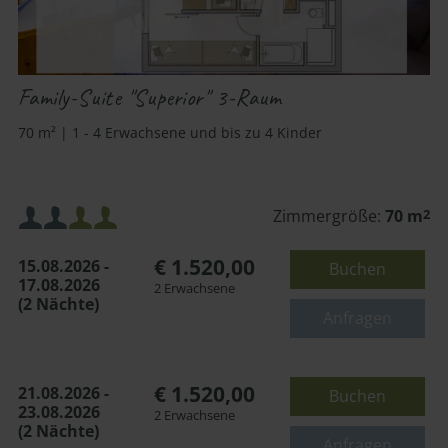
Family-Suite "Superior" 3-Raum
70 m² | 1 - 4 Erwachsene und bis zu 4 Kinder
Mindestbelegung:
Zimmergröße:
70 m
2
€ 1.520,00
15.08.2026 -
Buchen
Maximalbelegung:
17.08.2026
2 Erwachsene
(2 Nächte)
oder
Anfragen
€ 1.520,00
21.08.2026 -
Buchen
23.08.2026
2 Erwachsene
(2 Nächte)
Anfragen