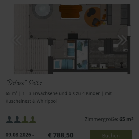
"Deluxe" Suite
65 m² | 1 - 3 Erwachsene und bis zu 4 Kinder | mit
Kuschelnest & Whirlpool
Mindestbelegung:
Zimmergröße:
65 m
2
€ 788,50
09.08.2026 -
Buchen
Maximalbelegung: