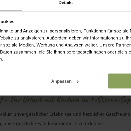
Details
reinerhof!
, Erlebniswelten & All-Inclusive
Cookies
nhalte und Anzeigen zu personalisieren, Funktionen für soziale
Website zu analysieren. Außerdem geben wir Informationen zu I
r soziale Medien, Werbung und Analysen weiter. Unsere Partner
 Daten zusammen, die Sie ihnen bereitgestellt haben oder die s
n.
Anpassen
f - Ihr Urlaub mit Kindern im 4-Sterne-Supe
 voller unvergesslicher Erlebnisse und herzlicher Gastfreu
in, unvergessliche Familienmomente zu erleben.