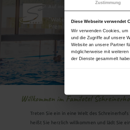
Zustimmung
Auf ins Familienabenteuer in den Sch
"Water Fun Area" mit Wellenbad
Diese Webseite verwendet 
Premium
Wir verwenden Cookies, um I
und die Zugriffe auf unsere 
Website an unsere Partner fü
möglicherweise mit weiteren
der Dienste gesammelt habe
Willkommen im Familotel Schreinerho
Treten Sie ein in eine Welt des Schreinerhofs
heißt Sie herzlich willkommen und lädt Sie e