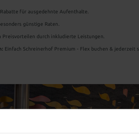
 Rabatte für ausgedehnte Aufenthalte.
esonders günstige Raten.
n Preisvorteilen durch inkludierte Leistungen.
n:
Einfach Schreinerhof Premium - Flex buchen & jederzeit 