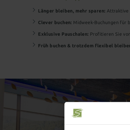
Länger bleiben, mehr sparen:
Attraktive
Clever buchen:
Midweek-Buchungen für b
Exklusive Pauschalen:
Profitieren Sie vo
Früh buchen & trotzdem flexibel bleibe