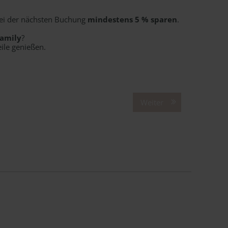
ei der nächsten Buchung
mindestens 5 % sparen
.
Family
?
eile genießen.
Weiter