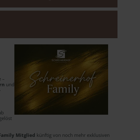
swahl
e –
rn
und
-
ab
gelöst
Family Mitglied
künftig von noch mehr exklusiven