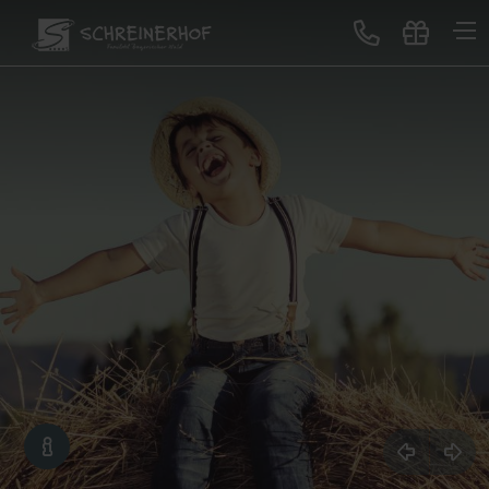
Treten Sie ein
Gastgeber & Geschichte
GUTSCHEINE
Auszeichnungen & Bewertungen
Lageplan & Virtuelle Tour
Bildergalerie
Blog
Neues im Schreinerhof
Genuss
All-Inclusive Premium
Buffet-Restaurant
Erlebnisbar
Sonntagslunch
Service für Sie
Schreinerhof Family
Gutscheine schenken
Lage & Anreise
Kontakt
Jobbörse