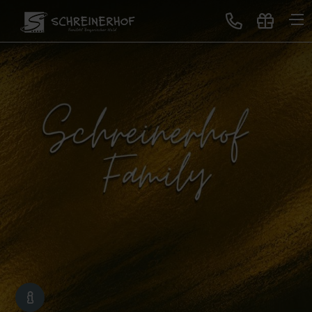
Treten Sie ein
Gastgeber & Geschichte
GUTSCHEINE
Auszeichnungen & Bewertungen
Lageplan & Virtuelle Tour
Bildergalerie
Blog
Neues im Schreinerhof
Genuss
All-Inclusive Premium
Buffet-Restaurant
Erlebnisbar
Sonntagslunch
Service für Sie
Schreinerhof Family
Gutscheine schenken
Lage & Anreise
Kontakt
Jobbörse