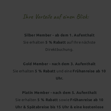
Urlaub mit gutem Gewissen
Wissenswertes
Betreuung besonderer Kinder
Neues für Kids
Aussenpool
Natursee
Spa-Anwendungen
Regional, gesund & zukunftsweisend
CO² neutral
All-inclusive Premium
Gut zu Wissen
Ihre Vorteile auf einen Blick:
Familienwelt
Für Kids & Teens
Kosmetik & Beauty
Familienwelt
Gutscheine schenken
Wohnen als Familie
Animation für die ganze Familie
Peelings, Packungen & Bäder
Massagen
Zimmer aussuchen & buchen
Silber Member - a
b dem 1. Aufenthalt
Outdoor Erlebniswelt
Wellness für Familien
Wellnesspakete
Schöne Hände & Füße
Sie erhalten
5 % Rabatt
auf Ihre nächste
Familienurlaub in Süddeutschland
Wellness für Tagesgäste
Direktbuchung.
Familienangebote
Tageswellness
Abendwellness
Gold Member - nach
dem 3. Aufenthalt
Sie erhalten
5 % Rabatt
und eine
Frühanreise ab 10
Wellnessangebote
Uhr.
Platin Member - nach
dem 5. Aufenthalt
Sie erhalten
5 % Rabatt
sowie
Frühanreise ab 10
Uhr & Spätabreise bis 15 Uhr & eine kostenlose