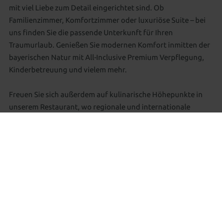
mit viel Liebe zum Detail eingerichtet sind. Ob
Familienzimmer, Komfortzimmer oder luxuriöse Suite – bei
uns finden Sie die passende Unterkunft für Ihren
Traumurlaub. Genießen Sie modernen Komfort inmitten der
bayerischen Natur mit All-Inclusive Premium Verpflegung,
Kinderbetreuung und vielem mehr.
Freuen Sie sich außerdem auf kulinarische Höhepunkte in
unserem Restaurant, wo regionale und internationale
Spezialitäten auf Sie warten. Von herzhaften bayerischen
Schmankerln bis hin zu feinen Gourmetgerichten – unsere
Küche verwöhnt Ihren Gaumen und lässt keine Wünsche
offen. Genießen Sie dazu erlesene Weine und lassen Sie sich
von unserem aufmerksamen Service verwöhnen.
Langeweile? Nicht bei uns! Der Schreinerhof bietet ein
vielfältiges Freizeitangebot für Groß und Klein. Von
Abenteuerspielplätzen über ein spannendes