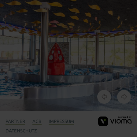
V
PARTNER
AGB
IMPRESSUM
G
DATENSCHUTZ