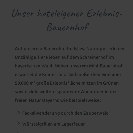
Für Kids & Teens
Kosmetik & Beauty
Gutscheine schenken
Unser hoteleigener Erlebnis-
Wohnen als Familie
Animation für die ganze Familie
Peelings, Packungen & Bäder
Massagen
Zimmer aussuchen & buchen
Outdoor Erlebniswelt
Wellness für Familien
Bauernhof
Wellnesspakete
Schöne Hände & Füße
Familienurlaub in Süddeutschland
Wellness für Tagesgäste
Familienangebote
Auf unserem Bauernhof heißt es: Natur pur erleben.
Tageswellness
Abendwellness
Unzählige Tiere leben auf dem Schreinerhof im
bayerischen Wald. Neben unserem Mini-Bauernhof
Wellnessangebote
erwartet die Kinder im Urlaub außerdem eine über
50.000 m² große Erlebnisfläche mitten im Grünen
sowie viele weitere spannende Abenteuer in der
freien Natur Bayerns wie beispielsweise:
Fackelwanderung durch den Zauberwald
Würstelgrillen am Lagerfeuer