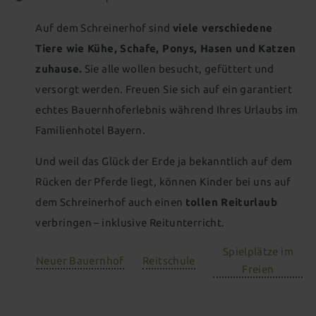
Familienwelt
All-inclusive Premium
Auf dem Schreinerhof sind
viele verschiedene
Tiere wie Kühe, Schafe, Ponys, Hasen und Katzen
ZIMMER & ANGEBOTE
zuhause.
Sie alle wollen besucht, gefüttert und
FAMILIENERLEBNIS
versorgt werden. Freuen Sie sich auf ein garantiert
Zimmer & Suiten
echtes Bauernhoferlebnis während Ihres Urlaubs im
WASSERWELTEN
Zimmer- & Preisübersicht
Kinderpreise
Babywelt
Familienhotel Bayern.
Anfrage stellen
Online buchen
WELLNESS & SPA
Baby 1&1
Babybetreuung
Wohnen mit Baby
Und weil das Glück der Erde ja bekanntlich auf dem
Indoor
Rücken der Pferde liegt, können Kinder bei uns auf
Urlaubsangebote
Wellness mit Baby
Wasserpark
Hallenbad
Wellenbad
Wellness für Eltern
dem Schreinerhof auch einen
tollen Reiturlaub
Übersicht aller Angebote
Last Minute Angebote
Kinderwelt
Babyschwimmbecken
Schwimmkurs für Kinder
verbringen – inklusive Reitunterricht.
Saunen
Ruhe & Entspannung
Familiensauna
Urlaub mit Oma & Opa
Singleurlaub mit Kind
Spielplätze im
Kinder 1&1
Kinderbetreuung
Wohnen mit Kindern
Outdoor
Adults only - Infinity-Pool
Neuer Bauernhof
Reitschule
Freien
Wissenswertes
Betreuung besonderer Kinder
Neues für Kids
Aussenpool
Natursee
Spa-Anwendungen
All-inclusive Premium
Gut zu Wissen
Familienwelt