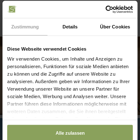
NOCH MEHR HOFLEBEN
Reiturlaub & Spielplätze
Zustimmung
Details
Über Cookies
DAS GLÜCK DER ERDE LIEGT AUF DEM...
Rücken der Pferde
Diese Webseite verwendet Cookies
Wir verwenden Cookies, um Inhalte und Anzeigen zu
personalisieren, Funktionen für soziale Medien anbieten
zu können und die Zugriffe auf unsere Website zu
analysieren. Außerdem geben wir Informationen zu Ihrer
Verwendung unserer Website an unsere Partner für
soziale Medien, Werbung und Analysen weiter. Unsere
Partner führen diese Informationen möglicherweise mit
weiteren Daten zusammen, die Sie ihnen bereitgestellt
haben oder die sie im Rahmen Ihrer Nutzung der Dienste
GRENZENLOSES SPIELEPARADIES
gesammelt haben.
Spielplätze im Freien
Alle zulassen