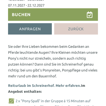
Für Kids & Teens
Kosmetik & Beauty
07.11.2027 - 22.12.2027
Wohnen als Familie
Animation für die ganze Familie
Peelings, Packungen & Bäder
Massagen
BUCHEN
Outdoor Erlebniswelt
Wellness für Familien
Wellnesspakete
Schöne Hände & Füße
ANFRAGEN
ZURÜCK
Familienurlaub in Süddeutschland
Wellness für Tagesgäste
Familienangebote
Tageswellness
Abendwellness
Sie oder Ihre Lieben bekommen beim Gedanken an
Pferde leuchtende Augen? Ihre Kleinen möchten unsere
Wellnessangebote
Pony's nicht nur streicheln, sondern auch richtig
putzen können? Dann sind Sie im Schreinerhof genau
richtig: bei uns gibt's Ponyreiten, Ponypflege und vieles
mehr rund um den Bauernhof.
Reiturlaub im Schreinerhof. Mehr erfahren.
Im
Angebot enthalten:
2 x "Pony Spaß" in der Gruppe á 15 Minuten auf