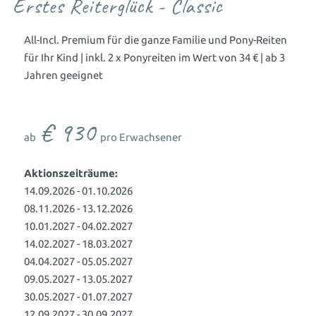
Erstes Reiterglück - Classic
Familienwelt
Gutscheine schenken
All-inclusive Premium
All-Incl. Premium für die ganze Familie und Pony-Reiten
Zimmer aussuchen & buchen
für Ihr Kind | inkl. 2 x Ponyreiten im Wert von 34 € | ab 3
Jahren geeignet
FAMILIENERLEBNIS
€ 930
WASSERWELTEN
Babywelt
ab
pro Erwachsener
WELLNESS & SPA
Baby 1&1
Babybetreuung
Wohnen mit Baby
Indoor
Aktionszeiträume:
Wellness mit Baby
14.09.2026 - 01.10.2026
Wasserpark
Hallenbad
Wellenbad
Wellness für Eltern
08.11.2026 - 13.12.2026
Kinderwelt
Babyschwimmbecken
Schwimmkurs für Kinder
10.01.2027 - 04.02.2027
Saunen
Ruhe & Entspannung
Familiensauna
14.02.2027 - 18.03.2027
Kinder 1&1
Kinderbetreuung
Wohnen mit Kindern
Outdoor
Adults only - Infinity-Pool
04.04.2027 - 05.05.2027
Betreuung besonderer Kinder
Neues für Kids
09.05.2027 - 13.05.2027
Aussenpool
Natursee
Spa-Anwendungen
30.05.2027 - 01.07.2027
Familienwelt
12.09.2027 - 30.09.2027