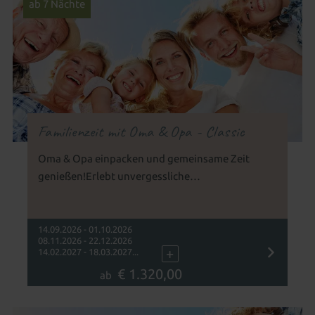
ab 7 Nächte
Familienzeit mit Oma & Opa - Classic
Oma & Opa einpacken und gemeinsame Zeit
genießen!Erlebt unvergessliche
Familienmomente mit drei Generationen – und bei
Buchung von 7 Nächten eines zweiten Zimmers
15% sparen!
14.09.2026 - 01.10.2026
08.11.2026 - 22.12.2026
+
14.02.2027 - 18.03.2027...
€ 1.320,00
ab