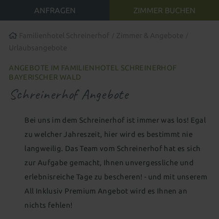
Familienwelt
Gutscheine schenken
All-inclusive Premium
Zimmer aussuchen & buchen
Familienhotel Schreinerhof
Zimmer & Angebote
Urlaubsangebote
FAMILIENERLEBNIS
ANGEBOTE IM FAMILIENHOTEL SCHREINERHOF
BAYERISCHER WALD
WASSERWELTEN
Babywelt
Schreinerhof Angebote
WELLNESS & SPA
Baby 1&1
Babybetreuung
Wohnen mit Baby
Indoor
Bei uns im dem Schreinerhof ist immer was los! Egal
Wellness mit Baby
zu welcher Jahreszeit, hier wird es bestimmt nie
Wasserpark
Hallenbad
Wellenbad
Wellness für Eltern
langweilig. Das Team vom Schreinerhof hat es sich
Kinderwelt
Babyschwimmbecken
Schwimmkurs für Kinder
Saunen
Ruhe & Entspannung
Familiensauna
zur Aufgabe gemacht, Ihnen unvergessliche und
Kinder 1&1
Kinderbetreuung
Wohnen mit Kindern
Outdoor
erlebnisreiche Tage zu bescheren! - und mit unserem
Adults only - Infinity-Pool
All Inklusiv Premium Angebot wird es Ihnen an
Betreuung besonderer Kinder
Neues für Kids
Aussenpool
Natursee
Spa-Anwendungen
nichts fehlen!
Familienwelt