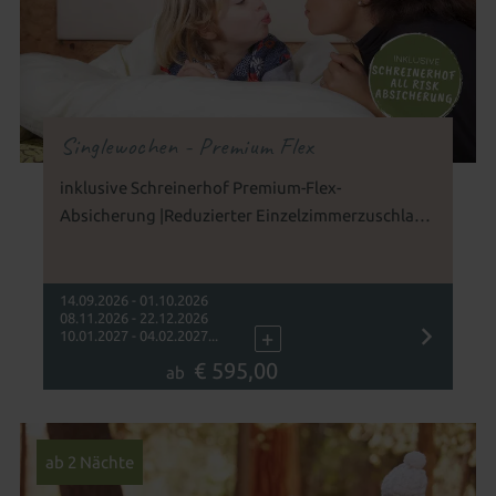
Singlewochen - Premium Flex
inklusive Schreinerhof Premium-Flex-
Absicherung |Reduzierter Einzelzimmerzuschlag
(nur 20%) für Singles mit Kind(ern) im Wert von
bis zu 240 € pro Tag
14.09.2026 - 01.10.2026
08.11.2026 - 22.12.2026
+
10.01.2027 - 04.02.2027...
€ 595,00
ab
ab 2 Nächte