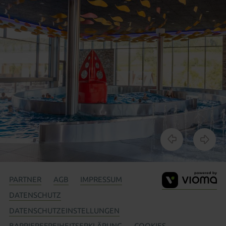
V
PARTNER
AGB
IMPRESSUM
G
DATENSCHUTZ
DATENSCHUTZEINSTELLUNGEN
BARRIEREFREIHEITSERKLÄRUNG
COOKIES