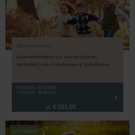
Bauernherbst
Bauernhoferlebnis zur wunderschönen
Herbstzeit | inkl. Früh-Anreise- & Spät-Abreise-
Paket im Wert von 150 €
14.09.2026 - 22.10.2026
12.09.2027 - 30.09.2027
€ 505,00
ab
ab 2 Nächte