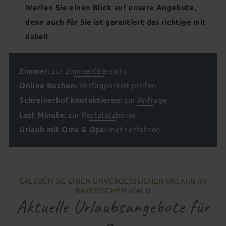
Für Kids & Teens
Kosmetik & Beauty
Werfen Sie einen Blick auf unsere Angebote,
Wohnen als Familie
Animation für die ganze Familie
denn auch für Sie ist garantiert das richtige mit
Peelings, Packungen & Bäder
Massagen
dabei!
Outdoor Erlebniswelt
Wellness für Familien
Wellnesspakete
Schöne Hände & Füße
Familienurlaub in Süddeutschland
Wellness für Tagesgäste
Zimmer:
zur Zimmerübersicht
Familienangebote
Online Buchen:
Verfügparkeit prüfen
Tageswellness
Abendwellness
Schreinerhof kontaktieren:
zur Anfrage
Wellnessangebote
Last Minute:
zur Restplatzbörse
Urlaub mit Oma & Opa:
mehr erfahren
ERLEBEN SIE EINEN UNVERGESSLICHEN URLAUB IM
BAYERISCHEN WALD
Aktuelle Urlaubsangebote für