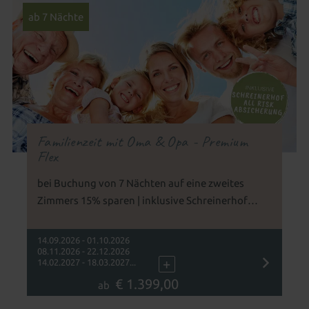
ab 7 Nächte
Familienzeit mit Oma & Opa - Premium
Flex
bei Buchung von 7 Nächten auf eine zweites
Zimmers 15% sparen | inklusive Schreinerhof
Premium-Flex-Absicherung | Erlebt
unvergessliche Familienmomente mit drei
14.09.2026 - 01.10.2026
08.11.2026 - 22.12.2026
Generationen
+
14.02.2027 - 18.03.2027...
€ 1.399,00
ab