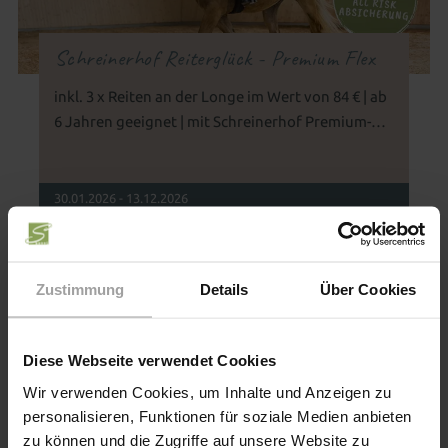
Schreinerhof Reiterglück - Premium Flex
inkl. 3 x Reiten an der Longe im Wert von 84 € | ab
6 Jahren geeignet | mit Schreinerhof Premium-
Flex-Absicherung
30.01.2026 - 13.12.2026
10.01.2027 - 22.12.2027
€ 1.270,00
ab
Zustimmung
Details
Über Cookies
ab 4 Nächte
Diese Webseite verwendet Cookies
Wir verwenden Cookies, um Inhalte und Anzeigen zu
personalisieren, Funktionen für soziale Medien anbieten
zu können und die Zugriffe auf unsere Website zu