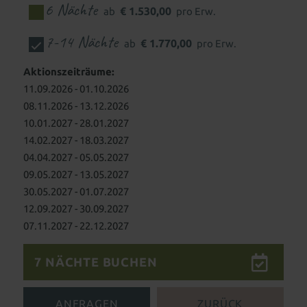
6 Nächte
Für Kids & Teens
Kosmetik & Beauty
€ 1.530,00
ab
pro Erw.
Wohnen als Familie
Animation für die ganze Familie
Peelings, Packungen & Bäder
Massagen
7-14 Nächte
€ 1.770,00
ab
pro Erw.
Outdoor Erlebniswelt
Wellness für Familien
Wellnesspakete
Schöne Hände & Füße
Aktionszeiträume:
Familienurlaub in Süddeutschland
Wellness für Tagesgäste
11.09.2026 - 01.10.2026
08.11.2026 - 13.12.2026
Familienangebote
Tageswellness
Abendwellness
10.01.2027 - 28.01.2027
14.02.2027 - 18.03.2027
Wellnessangebote
04.04.2027 - 05.05.2027
09.05.2027 - 13.05.2027
30.05.2027 - 01.07.2027
12.09.2027 - 30.09.2027
07.11.2027 - 22.12.2027
7 NÄCHTE BUCHEN
ANFRAGEN
ZURÜCK