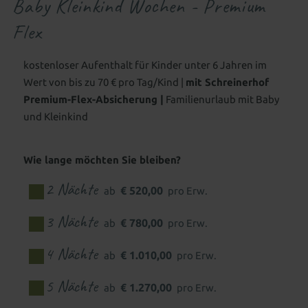
Baby Kleinkind Wochen - Premium
Familienwelt
Gutscheine schenken
All-inclusive Premium
Flex
Zimmer aussuchen & buchen
kostenloser Aufenthalt für Kinder unter 6 Jahren im
Wert von bis zu 70 € pro Tag/Kind |
mit Schreinerhof
FAMILIENERLEBNIS
Premium-Flex-Absicherung |
Familienurlaub mit Baby
und Kleinkind
WASSERWELTEN
Babywelt
WELLNESS & SPA
Baby 1&1
Babybetreuung
Wohnen mit Baby
Indoor
Wie lange möchten Sie bleiben?
Wellness mit Baby
2 Nächte
€ 520,00
Wasserpark
Hallenbad
Wellenbad
ab
pro Erw.
Wellness für Eltern
Kinderwelt
Babyschwimmbecken
Schwimmkurs für Kinder
3 Nächte
€ 780,00
ab
pro Erw.
Saunen
Ruhe & Entspannung
Familiensauna
Kinder 1&1
Kinderbetreuung
Wohnen mit Kindern
Outdoor
4 Nächte
Adults only - Infinity-Pool
€ 1.010,00
ab
pro Erw.
Betreuung besonderer Kinder
Neues für Kids
Aussenpool
Natursee
5 Nächte
Spa-Anwendungen
€ 1.270,00
ab
pro Erw.
Familienwelt