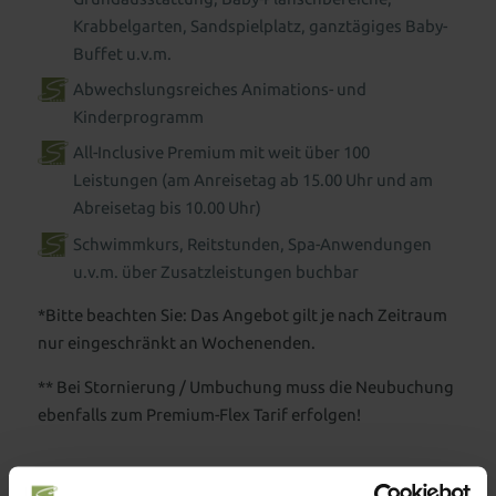
Krabbelgarten, Sandspielplatz, ganztägiges Baby-
Buffet u.v.m.
Abwechslungsreiches Animations- und
Kinderprogramm
All-Inclusive Premium
mit weit über 100
Leistungen (am Anreisetag ab 15.00 Uhr und am
Abreisetag bis 10.00 Uhr)
Schwimmkurs
,
Reitstunden
,
Spa-Anwendungen
u.v.m. über Zusatzleistungen buchbar
*Bitte beachten Sie: Das Angebot gilt je nach Zeitraum
nur eingeschränkt an Wochenenden.
** Bei Stornierung / Umbuchung muss die Neubuchung
ebenfalls zum Premium-Flex Tarif erfolgen!