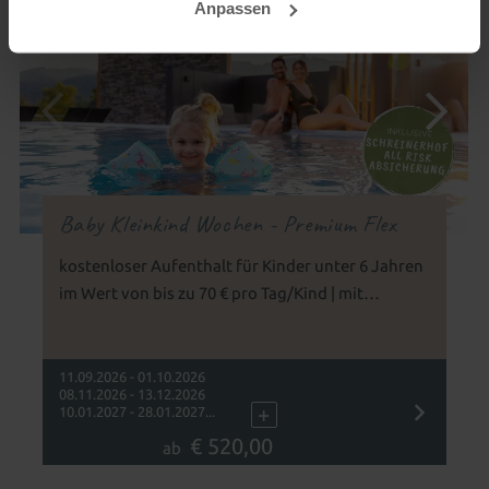
Anpassen
ab 2 Nächte
Baby Kleinkind Wochen - Premium Flex
kostenloser Aufenthalt für Kinder unter 6 Jahren
im Wert von bis zu 70 € pro Tag/Kind | mit
Schreinerhof Premium-Flex-Absicherung |
Familienurlaub mit Baby und Kleinkind
11.09.2026 - 01.10.2026
08.11.2026 - 13.12.2026
+
10.01.2027 - 28.01.2027...
€ 520,00
ab