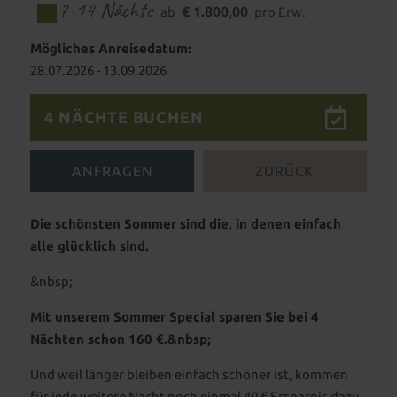
7-14 Nächte
Für Kids & Teens
Kosmetik & Beauty
€ 1.800,00
ab
pro Erw.
Wohnen als Familie
Animation für die ganze Familie
Peelings, Packungen & Bäder
Massagen
Mögliches Anreisedatum:
Outdoor Erlebniswelt
Wellness für Familien
28.07.2026 - 13.09.2026
Wellnesspakete
Schöne Hände & Füße
Familienurlaub in Süddeutschland
Wellness für Tagesgäste
4 NÄCHTE BUCHEN
Familienangebote
Tageswellness
Abendwellness
ANFRAGEN
ZURÜCK
Wellnessangebote
Die schönsten Sommer sind die, in denen einfach
alle glücklich sind.
&nbsp;
Mit unserem Sommer Special sparen Sie bei 4
Nächten schon 160 €.&nbsp;
Und weil länger bleiben einfach schöner ist, kommen
für jede weitere Nacht noch einmal 40 € Ersparnis dazu.