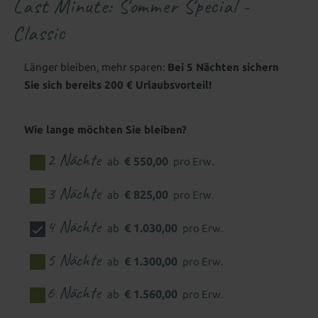
Last Minute: Sommer Special -
Familienwelt
Gutscheine schenken
All-inclusive Premium
Classic
Zimmer aussuchen & buchen
Länger bleiben, mehr sparen:
Bei 5 Nächten sichern
Sie sich bereits 200 € Urlaubsvorteil!
FAMILIENERLEBNIS
WASSERWELTEN
Babywelt
Wie lange möchten Sie bleiben?
2 Nächte
WELLNESS & SPA
Baby 1&1
Babybetreuung
Wohnen mit Baby
€ 550,00
ab
pro Erw.
Indoor
Wellness mit Baby
3 Nächte
€ 825,00
ab
pro Erw.
Wasserpark
Hallenbad
Wellenbad
Wellness für Eltern
Kinderwelt
Babyschwimmbecken
Schwimmkurs für Kinder
4 Nächte
€ 1.030,00
ab
pro Erw.
Saunen
Ruhe & Entspannung
Familiensauna
Kinder 1&1
Kinderbetreuung
Wohnen mit Kindern
5 Nächte
Outdoor
Adults only - Infinity-Pool
€ 1.300,00
ab
pro Erw.
Betreuung besonderer Kinder
Neues für Kids
6 Nächte
Aussenpool
Natursee
Spa-Anwendungen
€ 1.560,00
ab
pro Erw.
Familienwelt