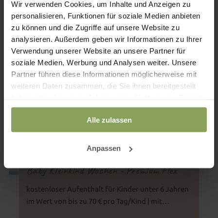
Wir verwenden Cookies, um Inhalte und Anzeigen zu
personalisieren, Funktionen für soziale Medien anbieten
IHR FAMILIENURLAUB DER EXTRAKLASSE WARTET AUF
SIE!
zu können und die Zugriffe auf unsere Website zu
Weitere Angebote
analysieren. Außerdem geben wir Informationen zu Ihrer
Verwendung unserer Website an unsere Partner für
soziale Medien, Werbung und Analysen weiter. Unsere
Partner führen diese Informationen möglicherweise mit
ab 2 Nächte
weiteren Daten zusammen, die Sie ihnen bereitgestellt
haben oder die sie im Rahmen Ihrer Nutzung der Dienste
gesammelt haben.
Alle zulassen
Anpassen
Baby Kleinkind Wochen - Premium Flex
kostenloser Aufenthalt für Kinder unter 6 Jahren
im Wert von bis zu 70 € pro Tag/Kind | mit
Schreinerhof Premium-Flex-Absicherung |