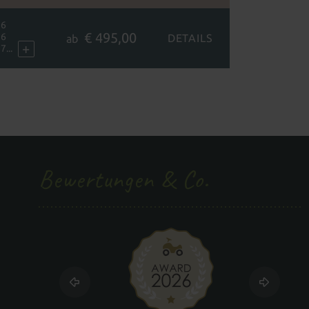
26
€ 495,00
26
DETAILS
ab
+
...
Bewertungen & Co.