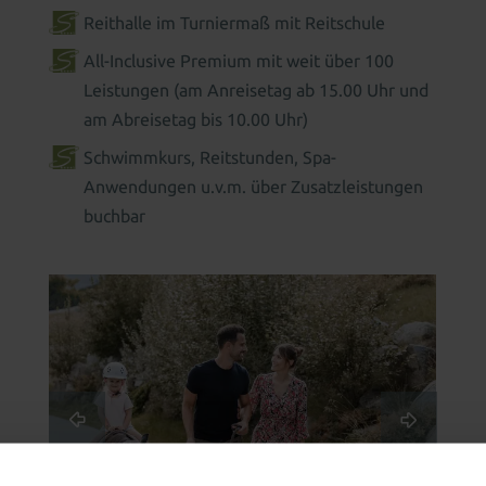
Reithalle im Turniermaß mit Reitschule
All-Inclusive Premium
mit weit über 100
Leistungen (am Anreisetag ab 15.00 Uhr und
am Abreisetag bis 10.00 Uhr)
Schwimmkurs
,
Reitstunden
,
Spa-
Anwendungen
u.v.m. über Zusatzleistungen
buchbar