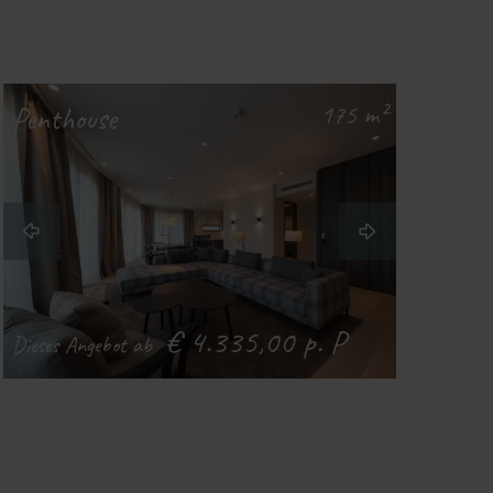
175 m²
Penthouse
€ 4.335,00 p. P
Dieses Angebot ab