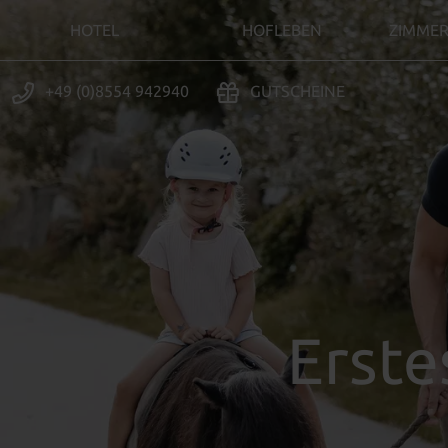
HOTEL
HOFLEBEN
ZIMMER
+49 (0)8554 942940
GUTSCHEINE
Erste