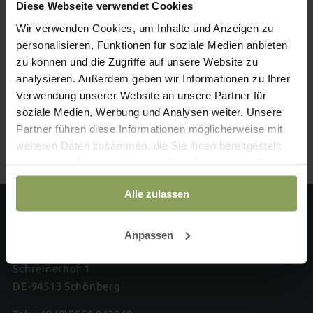
Diese Webseite verwendet Cookies
Wir verwenden Cookies, um Inhalte und Anzeigen zu
personalisieren, Funktionen für soziale Medien anbieten
Sooo viele Inklusivleistungen
zu können und die Zugriffe auf unsere Website zu
analysieren. Außerdem geben wir Informationen zu Ihrer
Rundum sorglos übernachten: Schauen Sie auch noch
Verwendung unserer Website an unsere Partner für
gleich in unsere Inklusivleistungen rein.
soziale Medien, Werbung und Analysen weiter. Unsere
Partner führen diese Informationen möglicherweise mit
Zu den Inklusivleistungen
weiteren Daten zusammen, die Sie ihnen bereitgestellt
haben oder die sie im Rahmen Ihrer Nutzung der Dienste
gesammelt haben.
Alle zulassen
Familotel Schreinerhof
Anpassen
Familie Schon
Schreinerhof 1
DE-94513 Schönberg