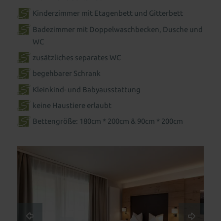
Für Kids & Teens
Kosmetik & Beauty
Kinderzimmer mit Etagenbett und Gitterbett
Wohnen als Familie
Animation für die ganze Familie
Peelings, Packungen & Bäder
Massagen
Badezimmer mit Doppelwaschbecken, Dusche und
Outdoor Erlebniswelt
Wellness für Familien
Wellnesspakete
Schöne Hände & Füße
WC
zusätzliches separates WC
Familienurlaub in Süddeutschland
Wellness für Tagesgäste
begehbarer Schrank
Familienangebote
Tageswellness
Abendwellness
Kleinkind- und Babyausstattung
keine Haustiere erlaubt
Wellnessangebote
Bettengröße: 180cm * 200cm & 90cm * 200cm