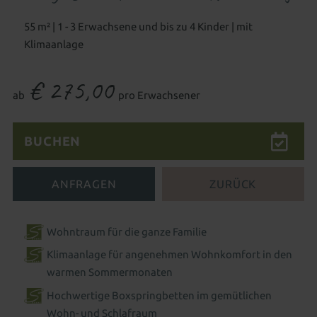
Familienwelt
Gutscheine schenken
All-inclusive Premium
55 m² | 1 - 3 Erwachsene und bis zu 4 Kinder | mit
Klimaanlage
Zimmer aussuchen & buchen
€ 275,00
FAMILIENERLEBNIS
ab
pro Erwachsener
WASSERWELTEN
Babywelt
BUCHEN
WELLNESS & SPA
Baby 1&1
Babybetreuung
Wohnen mit Baby
Indoor
ANFRAGEN
ZURÜCK
Wellness mit Baby
Wasserpark
Hallenbad
Wellenbad
Wellness für Eltern
Kinderwelt
Babyschwimmbecken
Schwimmkurs für Kinder
Wohntraum für die ganze Familie
Saunen
Ruhe & Entspannung
Familiensauna
Kinder 1&1
Kinderbetreuung
Wohnen mit Kindern
Klimaanlage für angenehmen Wohnkomfort in den
Outdoor
Adults only - Infinity-Pool
warmen Sommermonaten
Betreuung besonderer Kinder
Neues für Kids
Aussenpool
Natursee
Spa-Anwendungen
Hochwertige Boxspringbetten im gemütlichen
Familienwelt
Wohn- und Schlafraum