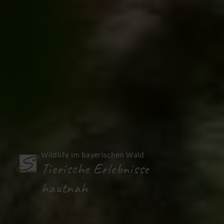
Wildlife im bayerischen Wald
Tierische Erlebnisse
hautnah