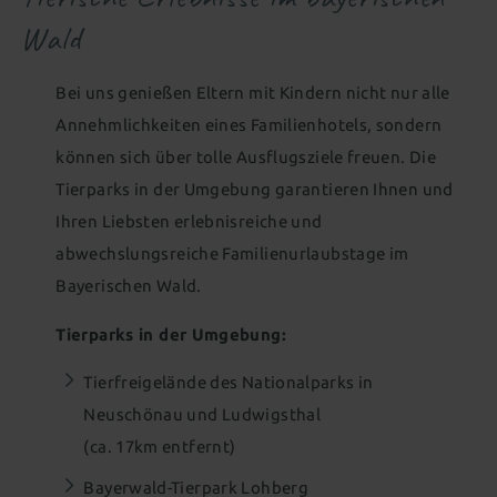
Für Kids & Teens
Kosmetik & Beauty
Familienwelt
Gutscheine schenken
Wald
All-inclusive Premium
Wohnen als Familie
Animation für die ganze Familie
Peelings, Packungen & Bäder
Massagen
Zimmer aussuchen & buchen
Outdoor Erlebniswelt
Wellness für Familien
Wellnesspakete
Schöne Hände & Füße
Bei uns genießen Eltern mit Kindern nicht nur alle
Annehmlichkeiten eines Familienhotels, sondern
Familienurlaub in Süddeutschland
Wellness für Tagesgäste
können sich über tolle Ausflugsziele freuen. Die
Familienangebote
Tageswellness
Abendwellness
Tierparks in der Umgebung garantieren Ihnen und
Ihren Liebsten erlebnisreiche und
Wellnessangebote
abwechslungsreiche Familienurlaubstage im
Bayerischen Wald.
Tierparks in der Umgebung:
Tierfreigelände des Nationalparks in
Neuschönau und Ludwigsthal
(ca. 17km entfernt)
Bayerwald-Tierpark Lohberg