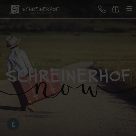
Treten Sie ein
Gastgeber & Geschichte
GUTSCHEINE
Auszeichnungen & Bewertungen
Lageplan & Virtuelle Tour
Bildergalerie
Blog
Neues im Schreinerhof
Genuss
All-Inclusive Premium
Buffet-Restaurant
Erlebnisbar
Sonntagslunch
Service für Sie
Schreinerhof Family
Gutscheine schenken
Lage & Anreise
Kontakt
Jobbörse