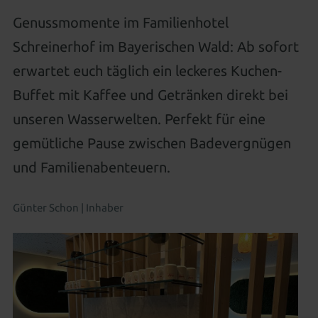
Urlaub mit gutem Gewissen
Wissenswertes
Betreuung besonderer Kinder
Neues für Kids
Aussenpool
Natursee
Genussmomente im Familienhotel
Spa-Anwendungen
Regional, gesund & zukunftsweisend
CO² neutral
All-inclusive Premium
Gut zu Wissen
Familienwelt
Schreinerhof im Bayerischen Wald: Ab sofort
Für Kids & Teens
Kosmetik & Beauty
Familienwelt
Gutscheine schenken
erwartet euch täglich ein leckeres Kuchen-
Wohnen als Familie
Animation für die ganze Familie
Peelings, Packungen & Bäder
Massagen
Buffet mit Kaffee und Getränken direkt bei
Zimmer aussuchen & buchen
Outdoor Erlebniswelt
Wellness für Familien
Wellnesspakete
Schöne Hände & Füße
unseren Wasserwelten. Perfekt für eine
Familienurlaub in Süddeutschland
Wellness für Tagesgäste
gemütliche Pause zwischen Badevergnügen
Familienangebote
und Familienabenteuern.
Tageswellness
Abendwellness
Günter Schon | Inhaber
Wellnessangebote