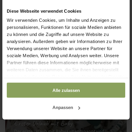
Diese Webseite verwendet Cookies
15
Wir verwenden Cookies, um Inhalte und Anzeigen zu
.
NOV
personalisieren, Funktionen für soziale Medien anbieten
2023
zu können und die Zugriffe auf unsere Website zu
analysieren. Außerdem geben wir Informationen zu Ihrer
Verwendung unserer Website an unsere Partner für
soziale Medien, Werbung und Analysen weiter. Unsere
Partner führen diese Informationen möglicherweise mit
weiteren Daten zusammen, die Sie ihnen bereitgestellt
haben oder die sie im Rahmen Ihrer Nutzung der Dienste
gesammelt haben.
Alle zulassen
Anpassen
Erster Urlaub mit Baby
Der erste Urlaub mit Baby soll entspannt und