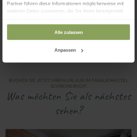
Partner führen diese Informationen möglicherweise mit
Schließphase
weiteren Daten zusammen, die Sie ihnen bereitgestellt
Seit dem 4. November ist im Familienhotel
haben oder die sie im Rahmen Ihrer Nutzung der Dienste
Schreinerhof im Bayerischen Wald etwas Ruhe
gesammelt haben.
eingekehrt – zumindest...
Alle zulassen
Neubau
Anpassen
BUCHEN SIE JETZT IHREN URLAUB IM FAMILIENHOTEL
SCHREINERHOF!
Was möchten Sie als nächstes
sehen?