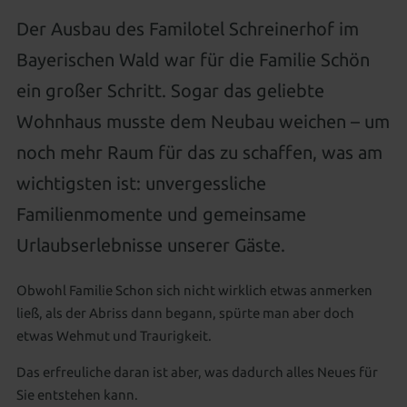
Urlaub mit gutem Gewissen
Wissenswertes
Betreuung besonderer Kinder
Neues für Kids
Aussenpool
Natursee
Der Ausbau des Familotel Schreinerhof im
Spa-Anwendungen
Regional, gesund & zukunftsweisend
CO² neutral
All-inclusive Premium
Gut zu Wissen
Familienwelt
Bayerischen Wald war für die Familie Schön
Für Kids & Teens
Kosmetik & Beauty
Familienwelt
Gutscheine schenken
ein großer Schritt. Sogar das geliebte
Wohnen als Familie
Animation für die ganze Familie
Peelings, Packungen & Bäder
Massagen
Wohnhaus musste dem Neubau weichen – um
Zimmer aussuchen & buchen
Outdoor Erlebniswelt
Wellness für Familien
Wellnesspakete
Schöne Hände & Füße
noch mehr Raum für das zu schaffen, was am
Familienurlaub in Süddeutschland
Wellness für Tagesgäste
wichtigsten ist: unvergessliche
Familienangebote
Familienmomente und gemeinsame
Tageswellness
Abendwellness
Urlaubserlebnisse unserer Gäste.
Wellnessangebote
Obwohl Familie Schon sich nicht wirklich etwas anmerken
ließ, als der Abriss dann begann, spürte man aber doch
etwas Wehmut und Traurigkeit.
Das erfreuliche daran ist aber, was dadurch alles Neues für
Sie entstehen kann.