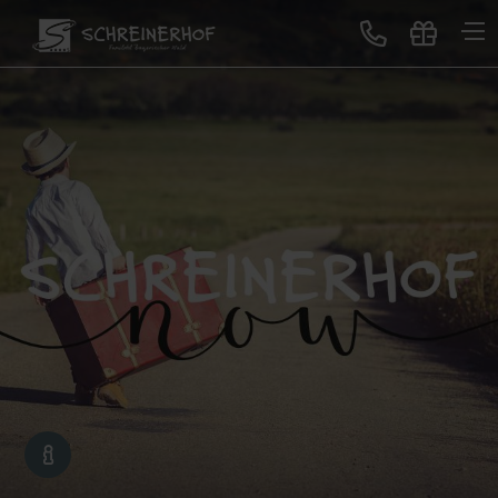
Treten Sie ein
Gastgeber & Geschichte
GUTSCHEINE
Auszeichnungen & Bewertungen
Lageplan & Virtuelle Tour
Bildergalerie
Blog
Neues im Schreinerhof
Genuss
All-Inclusive Premium
Buffet-Restaurant
Erlebnisbar
Sonntagslunch
Service für Sie
Schreinerhof Family
Gutscheine schenken
Lage & Anreise
Kontakt
Jobbörse