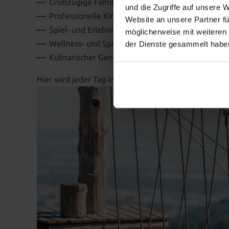
Großzügige Familienzimmer mit Wohlfühlfaktor
und die Zugriffe auf unsere 
Professionelle Kinderbetreuung
Website an unsere Partner fü
Spiel- und Erlebnisbereiche für jedes Alter
möglicherweise mit weiteren
Wellness- und Spa-Angebote für Eltern
der Dienste gesammelt habe
Kulinarischer Genuss für die ganze Familie
Hier wird jeder Tag im
Familienurlaub
zu einem beso