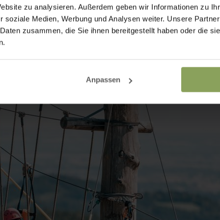
Website zu analysieren. Außerdem geben wir Informationen zu I
r soziale Medien, Werbung und Analysen weiter. Unsere Partner
 Daten zusammen, die Sie ihnen bereitgestellt haben oder die s
n.
nderen Erlebnis – entspannt, herzlich und voller Möglichkeiten
Anpassen