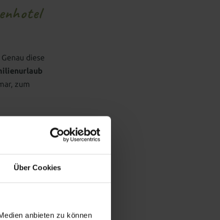
enhotel
. Genau diese
ilienurlaub
lmar, zum
 wird.
ende
tmosphäre des
Über Cookies
 Medien anbieten zu können