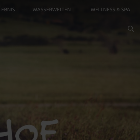
LEBNIS
WASSERWELTEN
WELLNESS & SPA
SUCHBE
EINGEB
Zim
buc