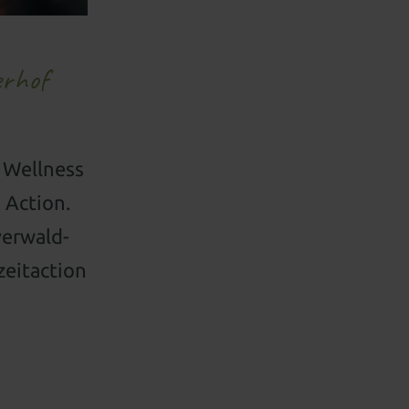
erhof
 Wellness
 Action.
yerwald-
zeitaction