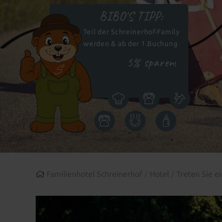
BIBO'S TIPP:
Teil der Schreinerhof-Family
werden & ab der 1.Buchung
5% sparen
!
Icon
Icon
Icon
Kulinarik
Kinder
Reiten
Icon
Icon
Icon
Kinderbetreuung
Bauernhof
Babywelt
Familienhotel Schreinerhof
Hotel
Treten Sie e