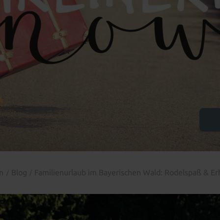
in
Blog
Familienurlaub im Bayerischen Wald: Rodelspaß & Er