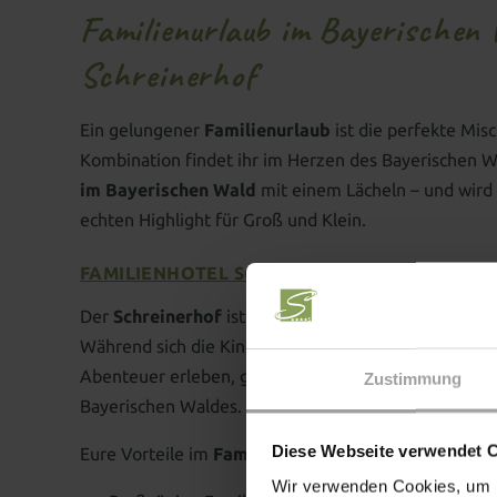
Familienurlaub im Bayerischen 
Schreinerhof
Ein gelungener
Familienurlaub
ist die perfekte Mis
Kombination findet ihr im Herzen des Bayerischen 
im Bayerischen Wald
mit einem Lächeln – und wird 
echten Highlight für Groß und Klein.
FAMILIENHOTEL SCHREINERHOF – DAS ZUHA
Der
Schreinerhof
ist weit mehr als ein klassisches
K
Während sich die Kinder in liebevoll gestalteten S
Abenteuer erleben, genießen Eltern wohltuende Wel
Zustimmung
Bayerischen Waldes.
Diese Webseite verwendet 
Eure Vorteile im
Familienhotel Schreinerhof
auf ein
Wir verwenden Cookies, um I