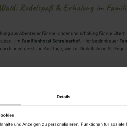
Wald: Rodelspaß & Erholung im Famili
chung aus Abenteuer für die Kinder und Erholung für die Eltern
Waldes – im
Familienhotel Schreinerhof
. Hier beginnt euer
Fam
durch unvergessliche Ausflüge, wie zur Rodelbahn in St. Enge
USE FÜR EUREN FAMILIENURLAUB
inderhotel
. Er ist ein Ort, an dem Familienzeit großgeschrieben
pielwelten austoben, neue Freundschaften schließen oder spann
lnessmomente, kulinarische Highlights und die entspannte A
Details
Cookies
en Blick:
nhalte und Anzeigen zu personalisieren, Funktionen für soziale