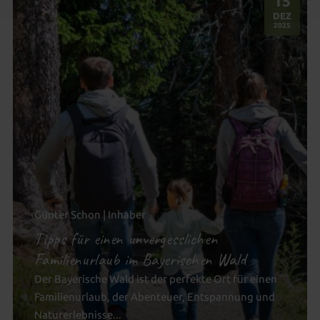
15
.
DEZ
2025
Günter Schon | Inhaber
Tipps für einen unvergesslichen
Familienurlaub im Bayerischen Wald
Der Bayerische Wald ist der perfekte Ort für einen
Familienurlaub, der Abenteuer, Entspannung und
Naturerlebnisse...