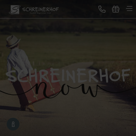
Treten Sie ein
Gastgeber & Geschichte
GUTSCHEINE
Auszeichnungen & Bewertungen
Lageplan & Virtuelle Tour
Bildergalerie
Blog
Neues im Schreinerhof
Genuss
All-Inclusive Premium
Buffet-Restaurant
Erlebnisbar
Sonntagslunch
Service für Sie
Schreinerhof Family
Gutscheine schenken
Lage & Anreise
Kontakt
Jobbörse