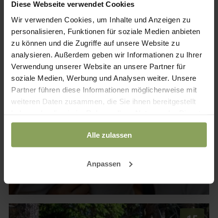
Diese Webseite verwendet Cookies
Wir verwenden Cookies, um Inhalte und Anzeigen zu
personalisieren, Funktionen für soziale Medien anbieten
zu können und die Zugriffe auf unsere Website zu
analysieren. Außerdem geben wir Informationen zu Ihrer
Verwendung unserer Website an unsere Partner für
soziale Medien, Werbung und Analysen weiter. Unsere
Partner führen diese Informationen möglicherweise mit
Günter Schon | Inhaber
weiteren Daten zusammen, die Sie ihnen bereitgestellt
haben oder die sie im Rahmen Ihrer Nutzung der Dienste
Familienurlaub 2026
gesammelt haben.
Ein gelungener Familienurlaub 2026 beginnt schon
Alle zulassen
bei der Planung. Erfahren Sie, warum frühes
Buchen sinnvoll...
Anpassen
Hotel