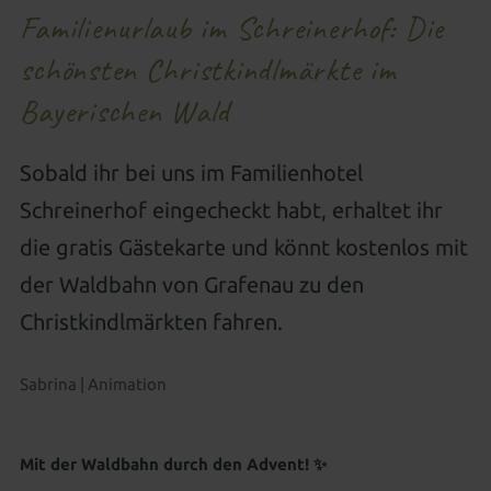
Urlaub mit gutem Gewissen
Wissenswertes
Betreuung besonderer Kinder
Neues für Kids
Familienurlaub im Schreinerhof: Die
Aussenpool
Natursee
Spa-Anwendungen
Regional, gesund & zukunftsweisend
CO² neutral
schönsten Christkindlmärkte im
All-inclusive Premium
Gut zu Wissen
Familienwelt
Für Kids & Teens
Kosmetik & Beauty
Familienwelt
Bayerischen Wald
Gutscheine schenken
Wohnen als Familie
Animation für die ganze Familie
Peelings, Packungen & Bäder
Massagen
Zimmer aussuchen & buchen
Outdoor Erlebniswelt
Wellness für Familien
Wellnesspakete
Schöne Hände & Füße
Sobald ihr bei uns im Familienhotel
Schreinerhof eingecheckt habt, erhaltet ihr
Familienurlaub in Süddeutschland
Wellness für Tagesgäste
die gratis Gästekarte und könnt kostenlos mit
Familienangebote
Tageswellness
Abendwellness
der Waldbahn von Grafenau zu den
Christkindlmärkten fahren.
Wellnessangebote
Sabrina | Animation
Mit der Waldbahn durch den Advent! ✨