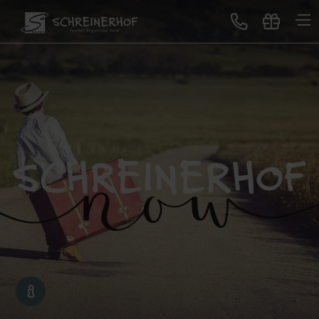
Treten Sie ein
Gastgeber & Geschichte
GUTSCHEINE
Auszeichnungen & Bewertungen
Lageplan & Virtuelle Tour
Bildergalerie
Blog
Neues im Schreinerhof
Genuss
All-Inclusive Premium
Buffet-Restaurant
Erlebnisbar
Sonntagslunch
Service für Sie
Schreinerhof Family
Gutscheine schenken
Lage & Anreise
Kontakt
Jobbörse