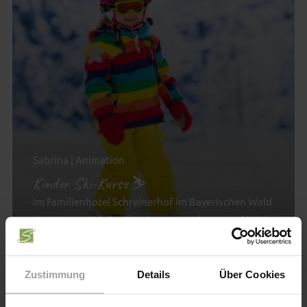
Sabrina | Animation
Kinder Ski-Kurse ⛷
Im Familienhotel Schreinerhof im Bayerischen Wald
startet euer Winterabenteuer ganz bequem: Nutzt
unseren...
Ausflugstipps
Zustimmung
Details
Über Cookies