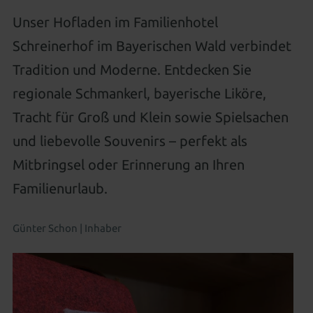
Urlaub mit gutem Gewissen
Wissenswertes
Betreuung besonderer Kinder
Neues für Kids
Aussenpool
Natursee
Unser Hofladen im Familienhotel
Spa-Anwendungen
Regional, gesund & zukunftsweisend
CO² neutral
All-inclusive Premium
Gut zu Wissen
Familienwelt
Schreinerhof im Bayerischen Wald verbindet
Für Kids & Teens
Kosmetik & Beauty
Familienwelt
Gutscheine schenken
Tradition und Moderne. Entdecken Sie
Wohnen als Familie
Animation für die ganze Familie
Peelings, Packungen & Bäder
Massagen
regionale Schmankerl, bayerische Liköre,
Zimmer aussuchen & buchen
Outdoor Erlebniswelt
Wellness für Familien
Wellnesspakete
Schöne Hände & Füße
Tracht für Groß und Klein sowie Spielsachen
Familienurlaub in Süddeutschland
Wellness für Tagesgäste
und liebevolle Souvenirs – perfekt als
Familienangebote
Mitbringsel oder Erinnerung an Ihren
Tageswellness
Abendwellness
Familienurlaub.
Wellnessangebote
Günter Schon | Inhaber