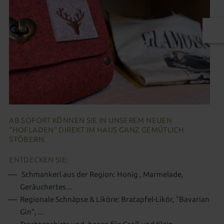
AB SOFORT KÖNNEN SIE IN UNSEREM NEUEN
"HOFLADEN" DIREKT IM HAUS GANZ GEMÜTLICH
STÖBERN.
ENTDECKEN SIE:
Schmankerl aus der Region: Honig , Marmelade,
Geräuchertes...
Regionale Schnäpse & Liköre: Bratapfel-Likör, "Bavarian
Gin", ...