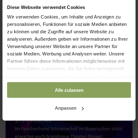
Diese Webseite verwendet Cookies
15
.
DEZ
Wir verwenden Cookies, um Inhalte und Anzeigen zu
2022
personalisieren, Funktionen für soziale Medien anbieten
zu können und die Zugriffe auf unsere Website zu
analysieren. Außerdem geben wir Informationen zu Ihrer
Verwendung unserer Website an unsere Partner für
soziale Medien, Werbung und Analysen weiter. Unsere
Partner führen diese Informationen möglicherweise mit
weiteren Daten zusammen, die Sie ihnen bereitgestellt
haben oder die sie im Rahmen Ihrer Nutzung der Dienste
gesammelt haben.
Alle zulassen
Anpassen
Sabrina | Animation
It's Showtime
Im Familienhotel Schreinerhof im Bayerischen Wald
erwarten euch brandneue Theater-Shows: