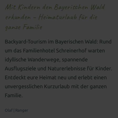
Urlaub mit gutem Gewissen
Wissenswertes
Betreuung besonderer Kinder
Neues für Kids
Mit Kindern den Bayerischen Wald
Aussenpool
Natursee
Spa-Anwendungen
Regional, gesund & zukunftsweisend
CO² neutral
erkunden – Heimaturlaub für die
All-inclusive Premium
Gut zu Wissen
Familienwelt
Für Kids & Teens
Kosmetik & Beauty
Familienwelt
ganze Familie
Gutscheine schenken
Wohnen als Familie
Animation für die ganze Familie
Peelings, Packungen & Bäder
Massagen
Zimmer aussuchen & buchen
Outdoor Erlebniswelt
Wellness für Familien
Wellnesspakete
Schöne Hände & Füße
Backyard-Tourism im Bayerischen Wald: Rund
um das Familienhotel Schreinerhof warten
Familienurlaub in Süddeutschland
Wellness für Tagesgäste
idyllische Wanderwege, spannende
Familienangebote
Tageswellness
Abendwellness
Ausflugsziele und Naturerlebnisse für Kinder.
Entdeckt eure Heimat neu und erlebt einen
Wellnessangebote
unvergesslichen Kurzurlaub mit der ganzen
Familie.
Olaf | Ranger