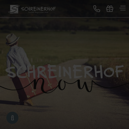
Treten Sie ein
Gastgeber & Geschichte
GUTSCHEINE
Auszeichnungen & Bewertungen
Lageplan & Virtuelle Tour
Bildergalerie
Blog
Neues im Schreinerhof
Genuss
All-Inclusive Premium
Buffet-Restaurant
Erlebnisbar
Sonntagslunch
Service für Sie
Schreinerhof Family
Gutscheine schenken
Lage & Anreise
Kontakt
Jobbörse