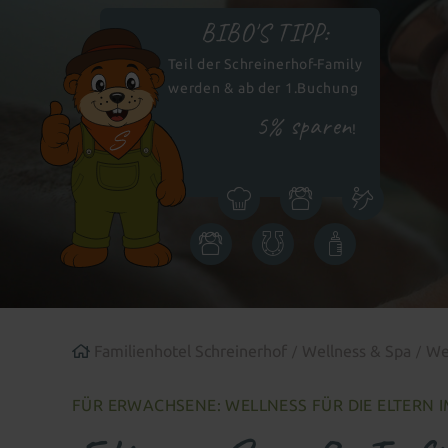
BIBO'S TIPP:
Teil der Schreinerhof-Family
werden & ab der 1.Buchung
5% sparen
!
Icon
Icon
Icon
Kulinarik
Kinder
Reiten
Icon
Icon
Icon
Kinderbetreuung
Bauernhof
Babywelt
Familienhotel Schreinerhof
Wellness & Spa
Wel
FÜR ERWACHSENE: WELLNESS FÜR DIE ELTERN 