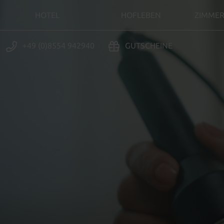
HOTEL
HOFLEBEN
ZIMMER
+49 (0)8554 942940
GUTSCHEINE