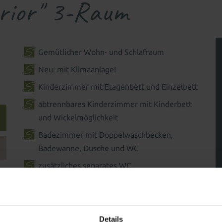
erior" 3-Raum
Gemütlicher Wohn- und Schlafraum
Neu: mit Klimaanlage!
Kinderzimmer mit Etagenbett und Einzelbett
abtrennbares Kinderzimmer mit Kinderbett
und Wickelmöglichkeit
Badezimmer mit Doppelwaschbecken,
Badewanne, Dusche und WC
zusätzliches separates WC
begehbarer Schrank
Kleinkind- und Babyausstattung
mit Haustieren geeignet (Haustierpauschale
Details