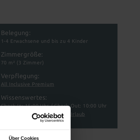
Belegung:
1-4 Erwachsene und bis zu 4 Kinder
Zimmergröße:
70 m² (3 Zimmer)
Verpflegung:
All Inclusive Premium
Wissenswertes:
Check-In: 15:00 Uhr / Check-Out: 10:00 Uhr
→
Wissenswertes für Ihren Urlaub
Über Cookies