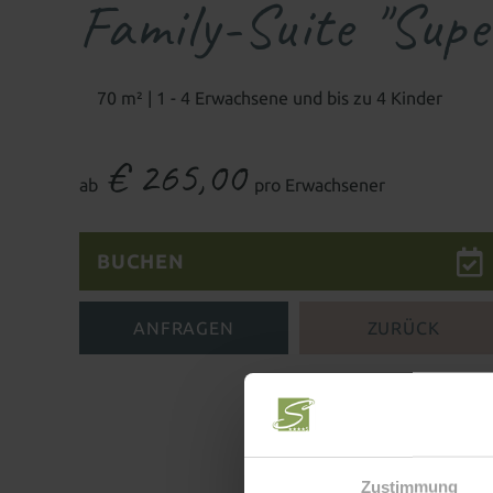
Family-Suite "Sup
70 m² | 1 - 4 Erwachsene und bis zu 4 Kinder
€ 265,00
ab
pro Erwachsener
BUCHEN
ANFRAGEN
ZURÜCK
Zustimmung