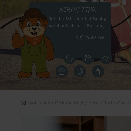
BIBO'S TIPP:
Teil der Schreinerhof-Family
werden & ab der 1.Buchung
5% sparen
!
Icon
Icon
Icon
Kulinarik
Kinder
Reiten
Icon
Icon
Icon
Kinderbetreuung
Bauernhof
Babywelt
Familienhotel Schreinerhof
Hotel
Treten Sie e