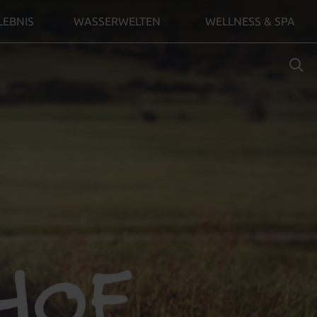
LEBNIS
WASSERWELTEN
WELLNESS & SPA
SUCHBE
EINGEB
Zim
buc