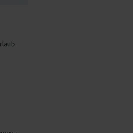
rlaub
ag passt: