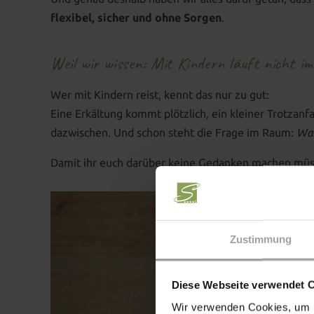
flexibel, sicher und ohne Sorgen
.
Weil wir wissen: Mit Kindern läuft nicht i
Wer mit Kindern reist, kennt das nur zu gut:
Eine Erkältung kommt plötzlich, ein kleiner Trotzanf
dazwischen. Und schon steht die Frage im Raum:
Was
Damit ihr euch darüber keine Gedanken machen müsst,
Zustimmung
Diese Webseite verwendet 
Wir verwenden Cookies, um I