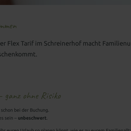
ommen
er Flex Tarif im Schreinerhof macht Familienu
ischenkommt.
– ganz ohne Risiko
 schon bei der Buchung.
es sein –
unbeschwert
.
ihr euren Urlaub so planen könnt, wie es zu eurem Familienallt