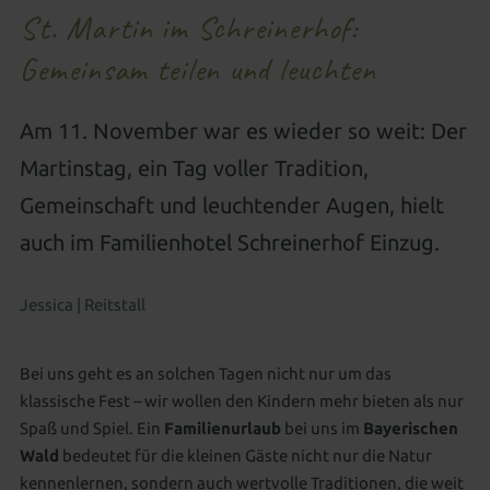
Urlaub mit gutem Gewissen
Wissenswertes
Betreuung besonderer Kinder
Neues für Kids
St. Martin im Schreinerhof:
Aussenpool
Natursee
Spa-Anwendungen
Regional, gesund & zukunftsweisend
CO² neutral
Gemeinsam teilen und leuchten
All-inclusive Premium
Gut zu Wissen
Familienwelt
Für Kids & Teens
Kosmetik & Beauty
Familienwelt
Gutscheine schenken
Wohnen als Familie
Animation für die ganze Familie
Peelings, Packungen & Bäder
Massagen
Am 11. November war es wieder so weit: Der
Zimmer aussuchen & buchen
Outdoor Erlebniswelt
Wellness für Familien
Wellnesspakete
Schöne Hände & Füße
Martinstag, ein Tag voller Tradition,
Gemeinschaft und leuchtender Augen, hielt
Familienurlaub in Süddeutschland
Wellness für Tagesgäste
auch im Familienhotel Schreinerhof Einzug.
Familienangebote
Tageswellness
Abendwellness
Jessica | Reitstall
Wellnessangebote
Bei uns geht es an solchen Tagen nicht nur um das
klassische Fest – wir wollen den Kindern mehr bieten als nur
Spaß und Spiel. Ein
Familienurlaub
bei uns im
Bayerischen
Wald
bedeutet für die kleinen Gäste nicht nur die Natur
kennenlernen, sondern auch wertvolle Traditionen, die weit