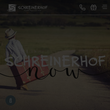
Treten Sie ein
Gastgeber & Geschichte
GUTSCHEINE
Auszeichnungen & Bewertungen
Lageplan & Virtuelle Tour
Bildergalerie
Blog
Neues im Schreinerhof
Genuss
All-Inclusive Premium
Buffet-Restaurant
Erlebnisbar
Sonntagslunch
Service für Sie
Schreinerhof Family
Gutscheine schenken
Lage & Anreise
Kontakt
Jobbörse