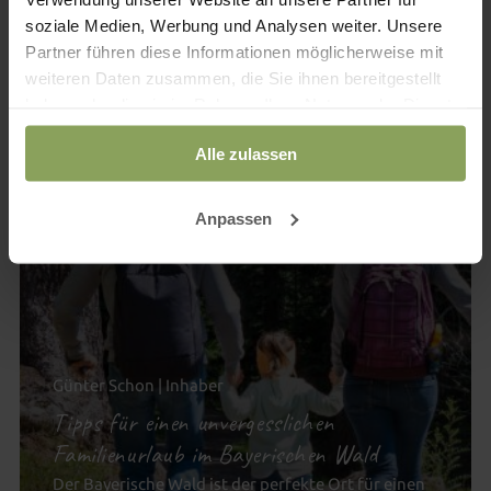
soziale Medien, Werbung und Analysen weiter. Unsere
Partner führen diese Informationen möglicherweise mit
15
weiteren Daten zusammen, die Sie ihnen bereitgestellt
.
DEZ
2025
haben oder die sie im Rahmen Ihrer Nutzung der Dienste
gesammelt haben.
Alle zulassen
Anpassen
Günter Schon | Inhaber
Tipps für einen unvergesslichen
Familienurlaub im Bayerischen Wald
Der Bayerische Wald ist der perfekte Ort für einen