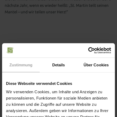
nächste Jahr, wenn es wieder heißt: „St. Martin teilt seinen
Mantel – und wir teilen unser Herz!“
Diesen Beitrag teilen
Zustimmung
Details
Über Cookies
Tags
Diese Webseite verwendet Cookies
Wir verwenden Cookies, um Inhalte und Anzeigen zu
ANIMATION
HOTEL
personalisieren, Funktionen für soziale Medien anbieten
zu können und die Zugriffe auf unsere Website zu
analysieren. Außerdem geben wir Informationen zu Ihrer
Das könnte Sie auch interessieren
Verwendung unserer Website an unsere Partner für