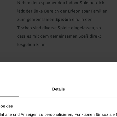
Neben dem spannenden Indoor-Spielbereich
lädt der linke Bereich der Erlebnisbar Familien
zum gemeinsamen
Spielen
ein. In den
Tischen sind diverse Spiele eingelassen, so
dass es mit dem gemeinsamen Spaß direkt
losgehen kann.
Details
Cookies
 der
nhalte und Anzeigen zu personalisieren, Funktionen für soziale