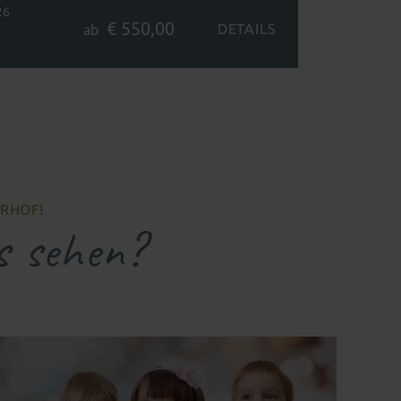
26
€ 550,00
DETAILS
ab
ERHOF!
s sehen?