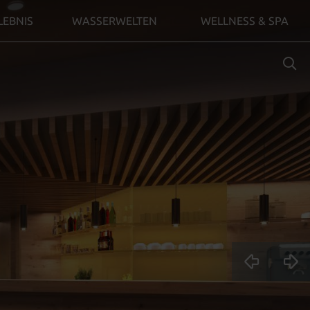
LEBNIS
WASSERWELTEN
WELLNESS & SPA
SUCHBE
EINGEB
Zim
buc