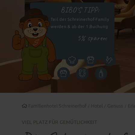
BIBO'S TIPP:
Teil der Schreinerhof-Family
werden & ab der 1.Buchung
5% sparen
!
Icon
Icon
Icon
Kulinarik
Kinder
Reiten
Icon
Icon
Icon
Kinderbetreuung
Bauernhof
Babywelt
Familienhotel Schreinerhof
Hotel
Genuss
Erl
VIEL PLATZ FÜR GEMÜTLICHKEIT