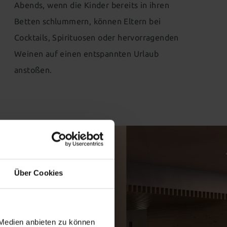
Abends, wenn die Kinder bereits in ihren
Betten schlummern, können Eltern bei
Cocktails, Spirituosen oder hervorragenden
Weinen auf einen entspannten Urlaub
anstoßen.
Über Cookies
 Medien anbieten zu können