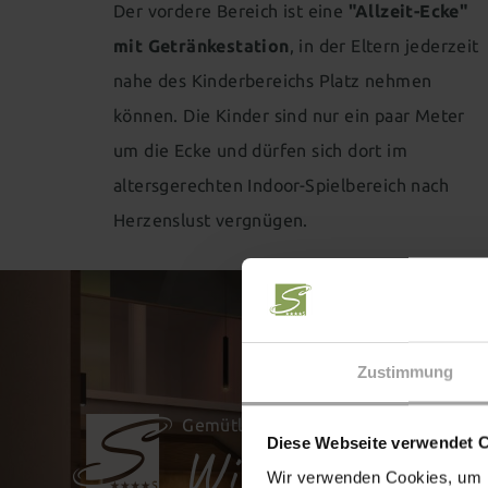
Der vordere Bereich ist eine
"Allzeit-Ecke"
mit Getränkestation
, in der Eltern jederzeit
nahe des Kinderbereichs Platz nehmen
können. Die Kinder sind nur ein paar Meter
um die Ecke und dürfen sich dort im
altersgerechten Indoor-Spielbereich nach
Herzenslust vergnügen.
Zustimmung
Gemütlich zusammensitzen
Diese Webseite verwendet 
Willkommen in
Wir verwenden Cookies, um I